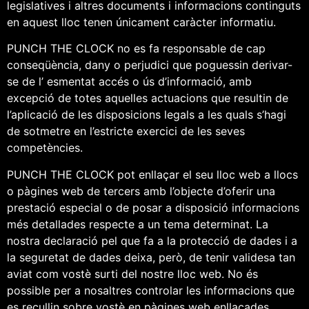
legislatives i altres documents i informacions continguts
en aquest lloc tenen únicament caràcter informatiu.
PUNCH THE CLOCK no es fa responsable de cap
conseqüència, dany o perjudici que poguessin derivar-
se de l’ esmentat accés o ús d’informació, amb
excepció de totes aquelles actuacions que resultin de
l’aplicació de les disposicions legals a les quals s’hagi
de sotmetre en l’estricte exercici de les seves
competències.
PUNCH THE CLOCK pot enllaçar el seu lloc web a llocs
o pàgines web de tercers amb l’objecte d’oferir una
prestació especial o de posar a disposició informacions
més detallades respecte a un tema determinat. La
nostra declaració pel que fa a la protecció de dades i a
la seguretat de dades deixa, però, de tenir validesa tan
aviat com vostè surti del nostre lloc web. No és
possible per a nosaltres controlar les informacions que
es recullin sobre vostè en pàgines web enllaçades