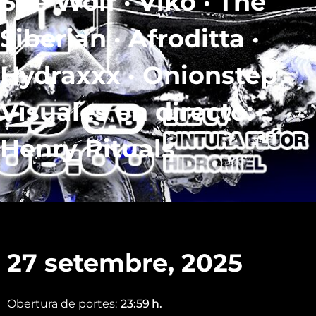
She Wolf · Viko · The
Siberian · Afroditta ·
Hydraxxx · Onionstep
Visuales en directo:
Henry Rituals
27 setembre, 2025
Obertura de portes:
23:59
h.