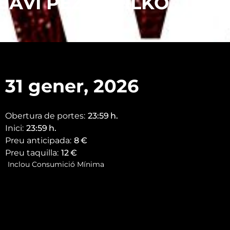
JAVI PEZ + WILKO
31 gener, 2026
Obertura de portes:
23:59
h.
Inici:
23:59
h.
Preu anticipada:
8
€
Preu taquilla:
12
€
Inclou Consumició Mínima