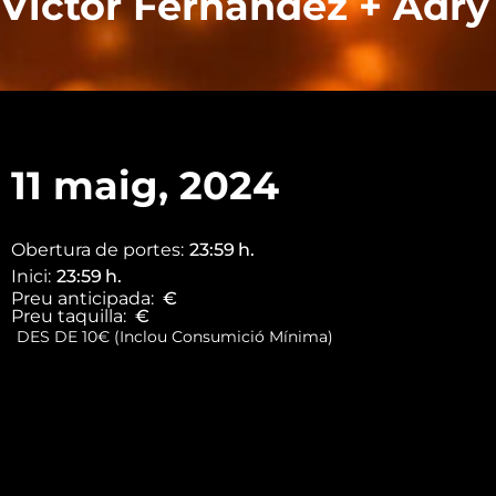
Victor Fernandez + Adry
11 maig, 2024
Obertura de portes:
23:59
h.
Inici:
23:59
h.
Preu anticipada:
€
Preu taquilla:
€
DES DE 10€ (Inclou Consumició Mínima)