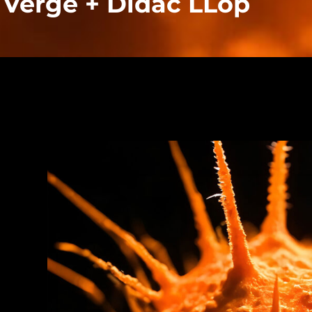
 Vergé + Didac LLop