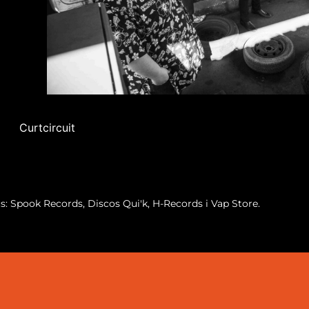
Curtcircuit
us: Spook Records, Discos Qui'k, H-Records i Vap Store.