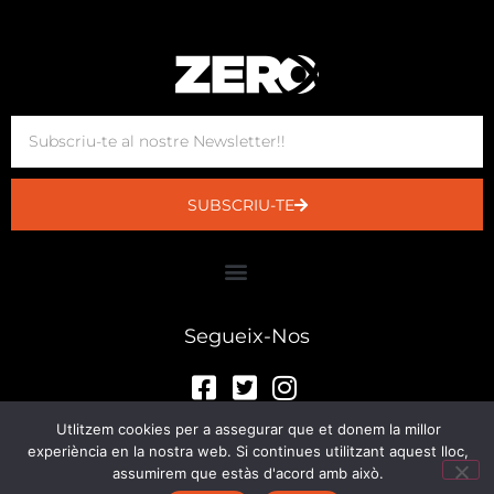
SUBSCRIU-TE
Segueix-Nos
Utlitzem cookies per a assegurar que et donem la millor
experiència en la nostra web. Si continues utilitzant aquest lloc,
© Sala Zero 2023
assumirem que estàs d'acord amb això.