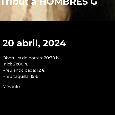
Tribut a HOMBRES G
20 abril, 2024
Obertura de portes:
20:30
h.
Inici:
21:00
h.
Preu anticipada:
12
€
Preu taquilla:
15
€
Més info: