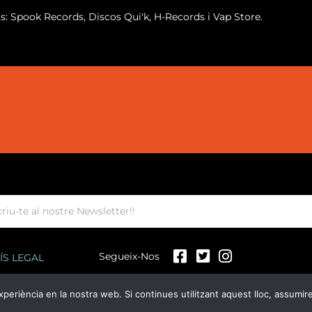
us: Spook Records, Discos Qui'k, H-Records i Vap Store.
Segueix-Nos
ÍS LEGAL
xperiència en la nostra web. Si continues utilitzant aquest lloc, assumi