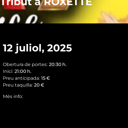
Tribut a ROXETTE
12 juliol, 2025
Obertura de portes:
20:30
h.
Inici:
21:00
h.
Preu anticipada:
15
€
Preu taquilla:
20
€
Més info: