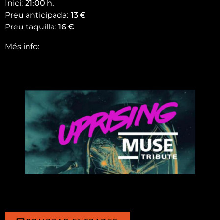
Inici:
21:00
h.
Preu anticipada:
13
€
Preu taquilla:
16
€
Més info: